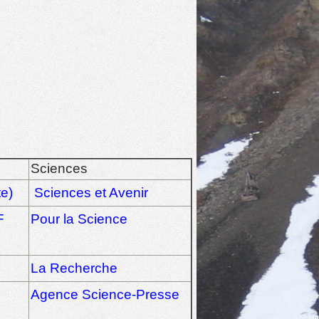
Sciences
e)
Sciences et Avenir
F
Pour la Science
La Recherche
Agence Science-Presse