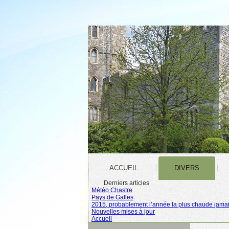
ACCUEIL
DIVERS
Derniers articles
Météo Chastre
Pays de Galles
2015, probablement l’année la plus chaude jamai
Nouvelles mises à jour
Accueil