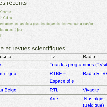
les récents
 Chastre
e Galles
probablement l’année la plus chaude jamais observée sur la planète
les mises à jour
l
e et revues scientifiques
écrite
Tv
Radio
e
Tous les programmes (TVsit
 en ligne
RTBF –
Radio RTB
Espace télé
ur Belge
RTL
Vivacité
Arte
Nostalgie
(Belgique)