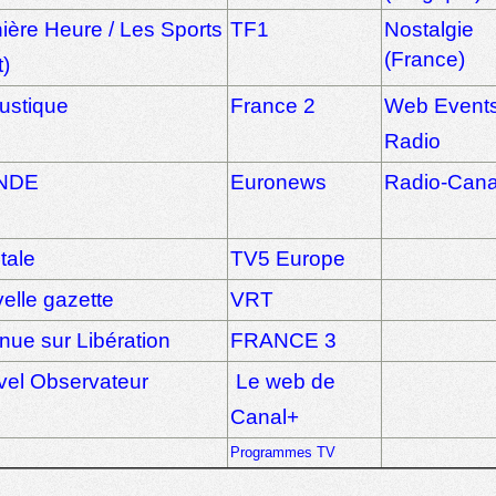
ière Heure / Les Sports
TF1
Nostalgie
(France)
)
ustique
France 2
Web Event
Radio
NDE
Euronews
Radio-Can
tale
TV5 Europe
elle gazette
VRT
nue sur Libération
FRANCE 3
vel Observateur
Le web de
Canal+
Programmes TV