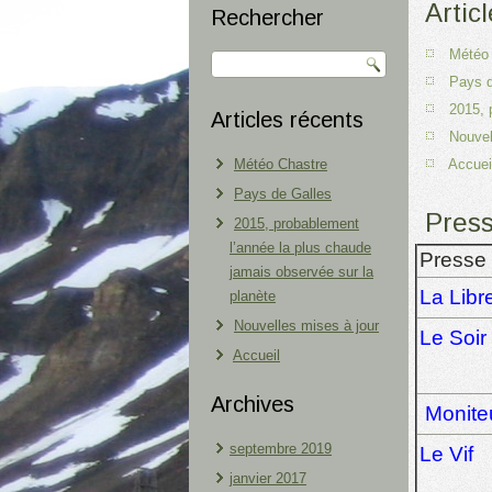
Artic
Rechercher
Météo
Pays d
2015, 
Articles récents
Nouvel
Météo Chastre
Accuei
Pays de Galles
Press
2015, probablement
l’année la plus chaude
Presse 
jamais observée sur la
La Libr
planète
Nouvelles mises à jour
Le Soir
Accueil
Archives
Monite
septembre 2019
Le Vif
janvier 2017