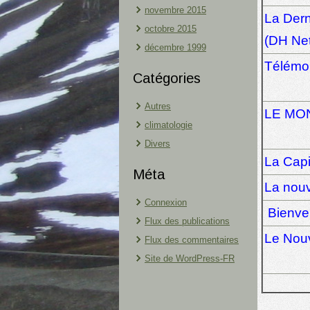
novembre 2015
La Dern
octobre 2015
(DH Net
décembre 1999
Télémo
Catégories
Autres
LE MO
climatologie
Divers
La Capi
Méta
La nouv
Connexion
Bienve
Flux des publications
Le Nou
Flux des commentaires
Site de WordPress-FR