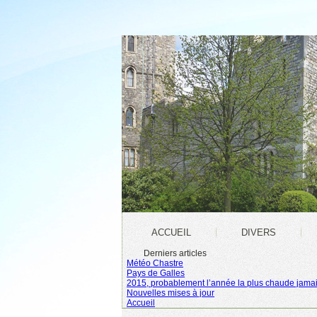
ACCUEIL
DIVERS
Derniers articles
Météo Chastre
Pays de Galles
2015, probablement l’année la plus chaude jamai
Nouvelles mises à jour
Accueil